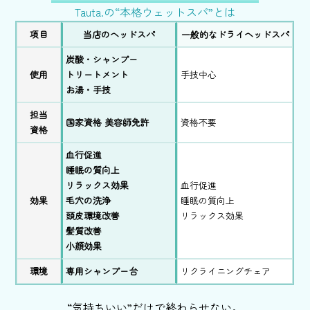
Tauta.の“本格ウェットスパ”とは
項目
当店のヘッドスパ
一般的なドライヘッドスパ
炭酸・シャンプー
使用
トリートメント
手技中心
お湯・手技
担当
国家資格 美容師免許
資格不要
資格
血行促進
睡眠の質向上
リラックス効果
血行促進
効果
毛穴の洗浄
睡眠の質向上
頭皮環境改善
リラックス効果
髪質改善
小顔効果
環境
専用シャンプー台
リクライニングチェア
“気持ちいい”だけで終わらせない。