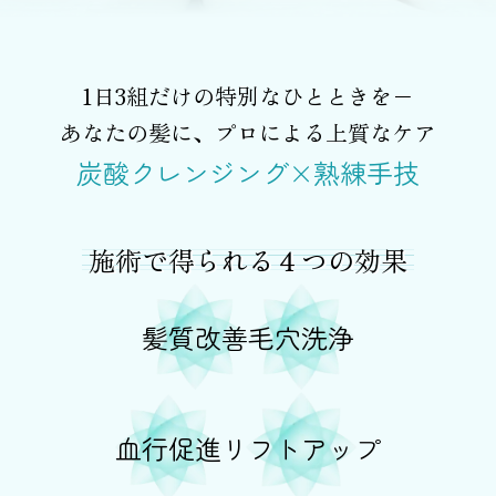
1日3組だけの特別なひとときを−
あなたの髪に、プロによる上質なケア
炭酸クレンジング×熟練手技
施術で得られる４つの効果
髪質改善
毛穴洗浄
血行促進
リフトアップ