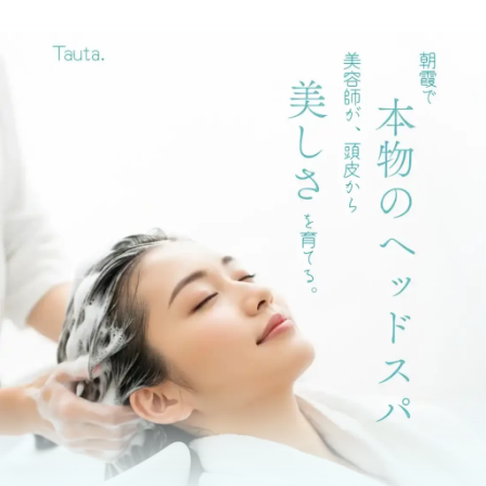
内
容
を
ス
キ
ッ
プ